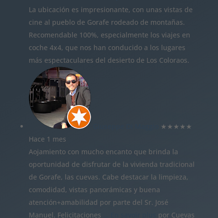
La ubicación es impresionante, con unas vistas de
cine al pueblo de Gorafe rodeado de montañas.
Recomendable 100%, especialmente los viajes en
coche 4x4, que nos han conducido a los lugares
más espectaculares del desierto de Los Coloraos.
Giuseppe Di Maggio
★★★★★
Hace 1 mes
Aojamiento con mucho encanto que brinda la
oportunidad de disfrutar de la vivienda tradicional
de Gorafe, las cuevas. Cabe destacar la limpieza,
comodidad, vistas panorámicas y buena
atención+amabilidad por parte del Sr. José
Manuel. Felicitaciones
… En savoir plus
por Cuevas