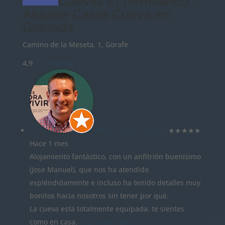
Cuevas El Torriblanco -
Alquiler Casas Cueva en
Granada
Camino de la Meseta, 1, Gorafe
4,9
172 reviews
Pepe Montes Martell
★★★★★
Hace 1 mes
Alojamiento fantástico, con un anfitrión buenísimo
(Jose Manuel), que nos ha atendido
espléndidamente e incluso ha tenido detalles muy
bonitos hacia nosotros sin tener por qué.
La cueva está totalmente equipada, te sientes
como en casa.
… En savoir plus