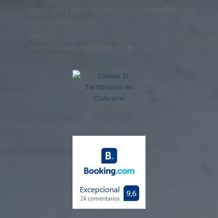
súper ruta y todos los "tips" que nos has dado, nos
han venido muy bien.
🙂👍
Niko ha estado encantado tb! 🐕