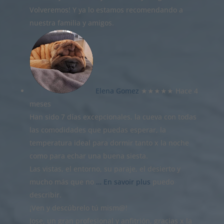
Volveremos! Y ya lo estamos recomendando a
nuestra familia y amigos.
Elena Gomez
★★★★★
Hace 4
meses
Han sido 7 días excepcionales, la cueva con todas
las comodidades que puedas esperar, la
temperatura ideal para dormir tanto x la noche
como para echar una buena siesta.
Las vistas, el entorno, su paraje, el desierto y
mucho más que no
… En savoir plus
puedo
describir.
¡Ven y descúbrelo tú mism@!
Jose, un gran profesional y anfitrión, gracias x la