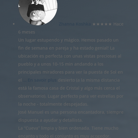
Zhanna Koshka
★★★★★
Hace
6 meses
Un lugar estupendo y mágico. Hemos pasado un
fin de semana en pareja y ha estado genial! La
ubicación es perfecta con unas vistas preciosas al
pueblo y a unos 10-15 min andando a los
principales miradores para ver la puesta de Sol en
el
… En savoir plus
desierto (a la misma distancia
está la famosa casa de Cristal y algo más cerca el
observatorio). Lugar perfecto para ver estrellas por
la noche - totalmente despejadas.
José Manuel es una persona encantadora, siempre
dispuesta a ayudar y detallista.
La “Cueva” limpia y bien ordenada. Tiene mucho
encanto y todo el conjunto es muy acogedor.