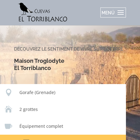
DÉCOUVREZ LE SENTIMENT DE VIVRE SUR LA TERRE
Maison Troglodyte
El Torriblanco

Gorafe (Grenade)

2 grottes

Équipement complet