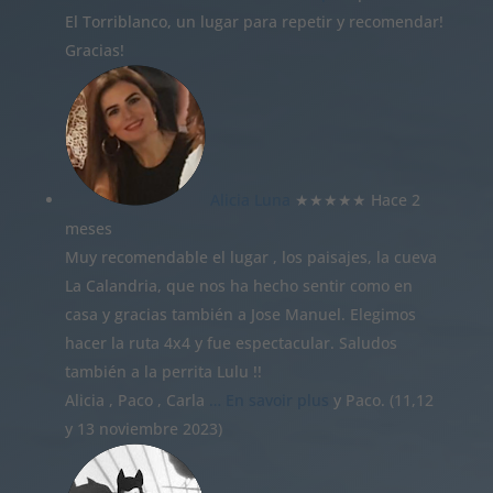
El Torriblanco, un lugar para repetir y recomendar!
Gracias!
Alicia Luna
★★★★★
Hace 2
meses
Muy recomendable el lugar , los paisajes, la cueva
La Calandria, que nos ha hecho sentir como en
casa y gracias también a Jose Manuel. Elegimos
hacer la ruta 4x4 y fue espectacular. Saludos
también a la perrita Lulu !!
Alicia , Paco , Carla
… En savoir plus
y Paco. (11,12
y 13 noviembre 2023)