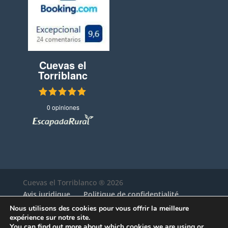
Cuevas el
Torriblanc
o
0 opiniones
Cuevas el Torriblanco
® 2026
Avis juridique
Politique de confidentialité
Politique de cookies
Nous utilisons des cookies pour vous offrir la meilleure
expérience sur notre site.
Diseñado por
ACUABIT
You can find out more about which cookies we are using or