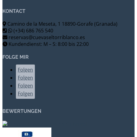
KONTACT
Camino de la Meseta, 1 18890-Gorafe (Granada)
(+34) 686 765 540
reservas@cuevaseltorriblanco.es
Kundendienst: M – S: 8:00 bis 22:00
FOLGE MIR
Folgen
Folgen
Folgen
Folgen
BEWERTUNGEN