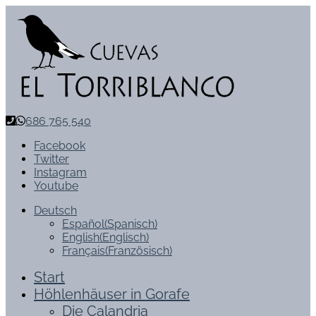
686 765 540
Facebook
Twitter
Instagram
Youtube
Deutsch
Español
(
Spanisch
)
English
(
Englisch
)
Français
(
Französisch
)
Start
Höhlenhäuser in Gorafe
Die Calandria