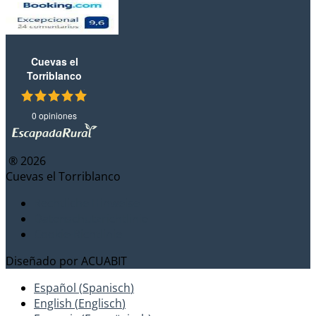
Cuevas el
Torriblanco
0 opiniones
® 2026
Cuevas el Torriblanco
Rechtliche Hinweise
Datenschutzrichtlinie
Cookie-Richtlinie
Diseñado por
ACUABIT
Español
(
Spanisch
)
English
(
Englisch
)