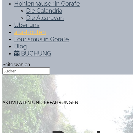
Höhlenhäuser in Gorafe
Die Calandria
Die Alcaraván
Über uns
4×4-Routen
Tourismus in Gorafe
Blog
BUCHUNG
Seite wählen
AKTIVITÄTEN UND ERFAHRUNGEN