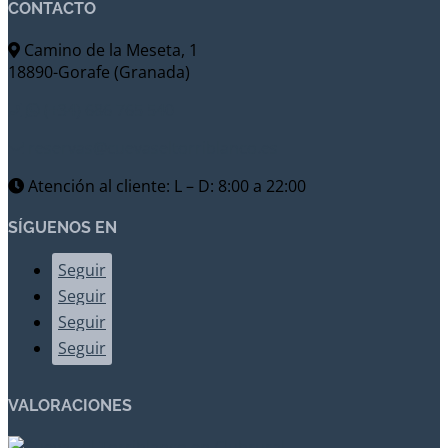
CONTACTO
Camino de la Meseta, 1
18890-Gorafe (Granada)
(+34) 686 765 540
reservas@cuevaseltorriblanco.es
Atención al cliente: L – D: 8:00 a 22:00
SÍGUENOS EN
Seguir
Seguir
Seguir
Seguir
VALORACIONES