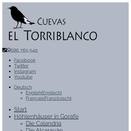
686 765 540
Facebook
Twitter
Instagram
Youtube
Deutsch
English
(
Englisch
)
Français
(
Französisch
)
Start
Höhlenhäuser in Gorafe
Die Calandria
Die Alcaraván