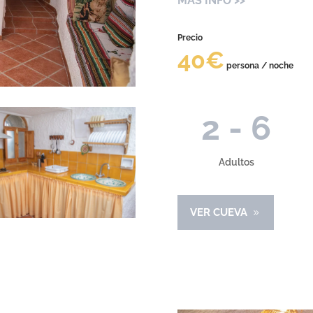
MÁS INFO >>
Precio
40€
persona / noche
2 - 6
Adultos
VER CUEVA