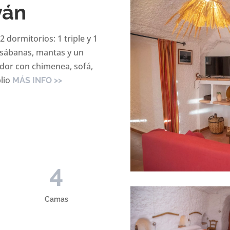
ván
 dormitorios: 1 triple y 1
 sábanas, mantas y un
edor con chimenea, sofá,
plio
MÁS INFO >>
4
Camas