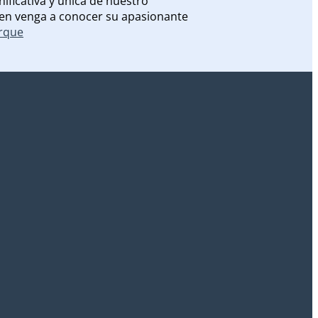
ificativa y única de nuestro
uien venga a conocer su apasionante
arque