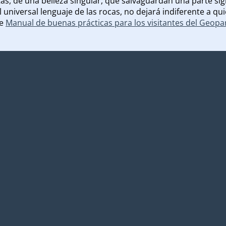
s, de una belleza singular, que salvaguardan una parte sign
 universal lenguaje de las rocas, no dejará indiferente a q
te
Manual de buenas prácticas para los visitantes del Geop