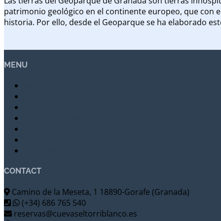
Las tierras del Geoparque de Granada son tierras inhóspita
patrimonio geológico en el continente europeo, que con el
historia. Por ello, desde el Geoparque se ha elaborado es
MENU
Maisons Grottes à Gorafe
Réserve
Arrivée et enregistrement
Règles de la maison
Politique d’annulation
Contact
Reservas
CONTACT
Camino de la Meseta, 1 18890-Gorafe (Granada)
(+34) 686 765 540
reservas@cuevaseltorriblanco.es