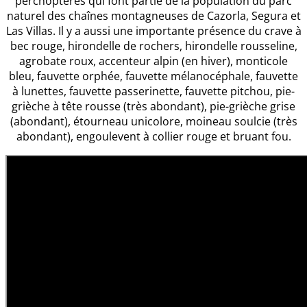
percnoptères qui font partie de la population du parc
naturel des chaînes montagneuses de Cazorla, Segura et
Las Villas. Il y a aussi une importante présence du crave à
bec rouge, hirondelle de rochers, hirondelle rousseline,
agrobate roux, accenteur alpin (en hiver), monticole
bleu, fauvette orphée, fauvette mélanocéphale, fauvette
à lunettes, fauvette passerinette, fauvette pitchou, pie-
grièche à tête rousse (très abondant), pie-grièche grise
(abondant), étourneau unicolore, moineau soulcie (très
abondant), engoulevent à collier rouge et bruant fou.