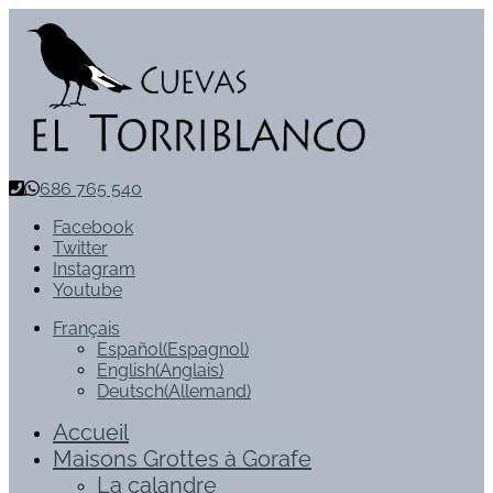
686 765 540
Facebook
Twitter
Instagram
Youtube
Français
Español
(
Espagnol
)
English
(
Anglais
)
Deutsch
(
Allemand
)
Accueil
Maisons Grottes à Gorafe
La calandre