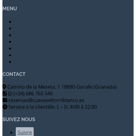
MENU
Maisons Grottes à Gorafe
Réserve
Arrivée et enregistrement
Règles de la maison
Politique d’annulation
Contact
Reservas
CONTACT
Camino de la Meseta, 1 18890-Gorafe (Granada)
(+34) 686 765 540
reservas@cuevaseltorriblanco.es
Service à la clientèle: L – D: 8:00 à 22:00
SUIVEZ NOUS
Suivre