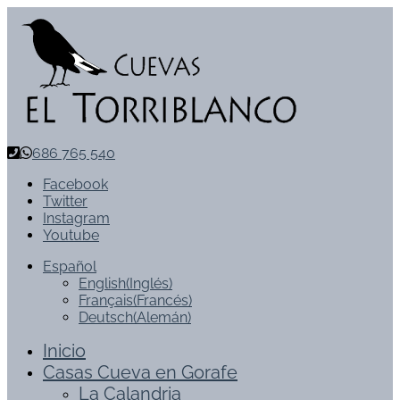
686 765 540
Facebook
Twitter
Instagram
Youtube
Español
English
(
Inglés
)
Français
(
Francés
)
Deutsch
(
Alemán
)
Inicio
Casas Cueva en Gorafe
La Calandria