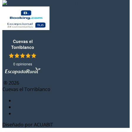
Cuevas el
Torriblanco
0 opiniones
® 2026
Cuevas el Torriblanco
Aviso legal
Política de privacidad
Política de Cookies
Diseñado por
ACUABIT