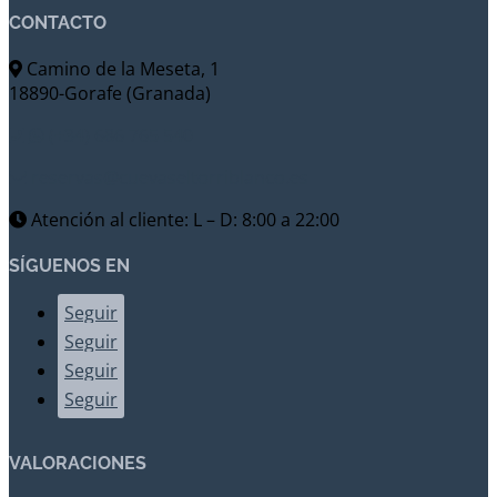
CONTACTO
Camino de la Meseta, 1
18890-Gorafe (Granada)
(+34) 686 765 540
reservas@cuevaseltorriblanco.es
Atención al cliente: L – D: 8:00 a 22:00
SÍGUENOS EN
Seguir
Seguir
Seguir
Seguir
VALORACIONES