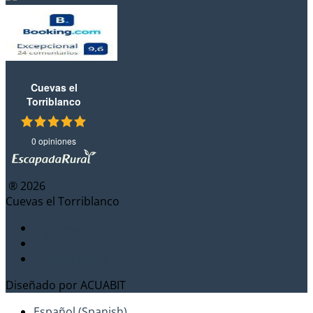
Cuevas el
Torriblanco
0 opiniones
® 2026
Cuevas el Torriblanco
Legal warning
Privacy Policy
Cookies policy
Diseñado por
ACUABIT
Español
(
Spanish
)