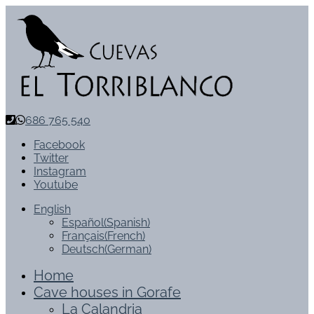
686 765 540
Facebook
Twitter
Instagram
Youtube
English
Español
(
Spanish
)
Français
(
French
)
Deutsch
(
German
)
Home
Cave houses in Gorafe
La Calandria