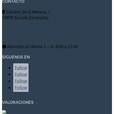
CONTACTO
Camino de la Meseta, 1
18890-Gorafe (Granada)
(+34) 686 765 540
reservas@cuevaseltorriblanco.es
Atención al cliente: L – D: 8:00 a 22:00
SÍGUENOS EN
Follow
Follow
Follow
Follow
VALORACIONES