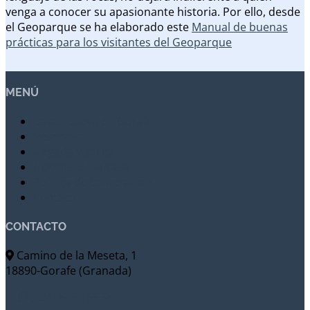
venga a conocer su apasionante historia. Por ello, desde
el Geoparque se ha elaborado este
Manual de buenas
prácticas para los visitantes del Geoparque
MENÚ
Casas Cueva en Gorafe
Reservas
Llegada y salida
Normas de la casa
Política de cancelación
Contacto
CONTACTO
Camino de la Meseta, 1
18890-Gorafe (Granada)
(+34) 686 765 540