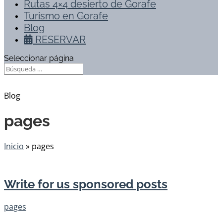
Rutas 4×4 desierto de Gorafe
Turismo en Gorafe
Blog
RESERVAR
Seleccionar página
Blog
pages
Inicio
»
pages
Write for us sponsored posts
pages