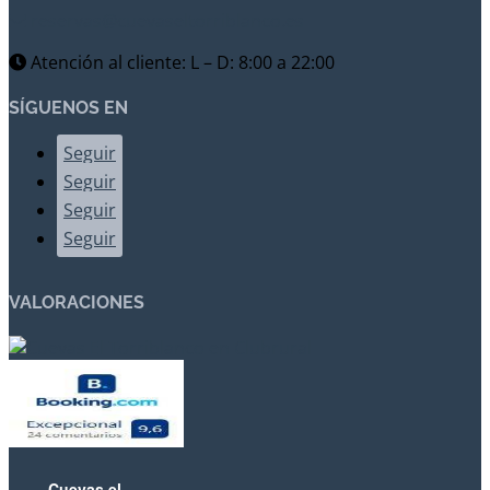
reservas@cuevaseltorriblanco.es
Atención al cliente: L – D: 8:00 a 22:00
SÍGUENOS EN
Seguir
Seguir
Seguir
Seguir
VALORACIONES
Cuevas el