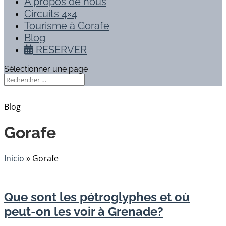
À propos de nous
Circuits 4×4
Tourisme à Gorafe
Blog
RESERVER
Sélectionner une page
Blog
Gorafe
Inicio
»
Gorafe
Que sont les pétroglyphes et où
peut-on les voir à Grenade?