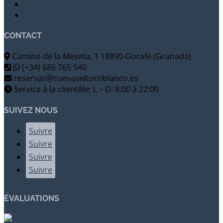
Contact
Reservas
CONTACT
Camino de la Meseta, 1 18890-Gorafe (Granada)
(+34) 686 765 540
reservas@cuevaseltorriblanco.es
Service à la clientèle: L – D: 8:00 à 22:00
SUIVEZ NOUS
Suivre
Suivre
Suivre
Suivre
ÉVALUATIONS