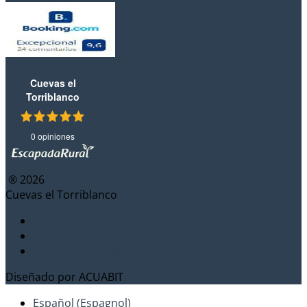
Cuevas el
Torriblanco
0 opiniones
® 2026
Cuevas el Torriblanco
Avis juridique
Politique de confidentialité
Politique de cookies
Diseñado por
ACUABIT
Español
(
Espagnol
)