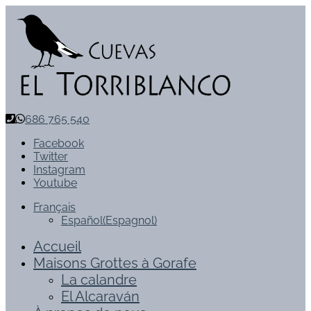
686 765 540
Facebook
Twitter
Instagram
Youtube
Français
Español
(
Espagnol
)
Accueil
Maisons Grottes à Gorafe
La calandre
El Alcaraván