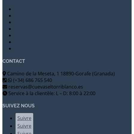
Maisons Grottes à Gorafe
Réserve
Arrivée et enregistrement
Règles de la maison
Politique d’annulation
Contact
Reservas
CONTACT
Camino de la Meseta, 1 18890-Gorafe (Granada)
(+34) 686 765 540
reservas@cuevaseltorriblanco.es
Service à la clientèle: L – D: 8:00 à 22:00
SUIVEZ NOUS
Suivre
Suivre
Suivre