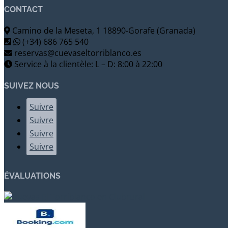
CONTACT
Camino de la Meseta, 1 18890-Gorafe (Granada)
(+34) 686 765 540
reservas@cuevaseltorriblanco.es
Service à la clientèle: L – D: 8:00 à 22:00
SUIVEZ NOUS
Suivre
Suivre
Suivre
Suivre
ÉVALUATIONS