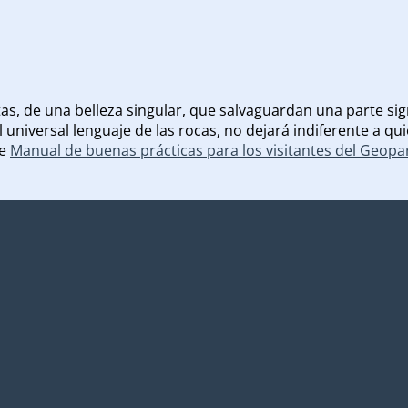
s, de una belleza singular, que salvaguardan una parte sign
 universal lenguaje de las rocas, no dejará indiferente a q
te
Manual de buenas prácticas para los visitantes del Geop