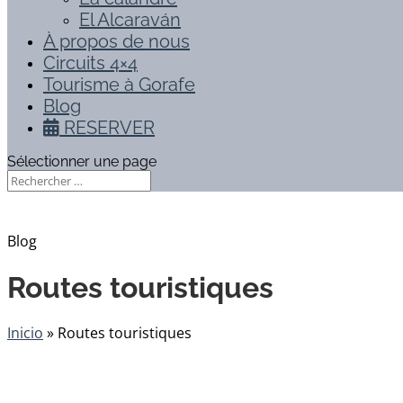
El Alcaraván
À propos de nous
Circuits 4×4
Tourisme à Gorafe
Blog
RESERVER
Sélectionner une page
Blog
Routes touristiques
Inicio
»
Routes touristiques