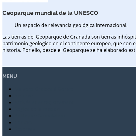
Geoparque mundial de la UNESCO
Un espacio de relevancia geológica internacional.
Las tierras del Geoparque de Granada son tierras inhóspita
patrimonio geológico en el continente europeo, que con el
historia. Por ello, desde el Geoparque se ha elaborado es
MENU
Maisons Grottes à Gorafe
Réserve
Arrivée et enregistrement
Règles de la maison
Politique d’annulation
Contact
Reservas