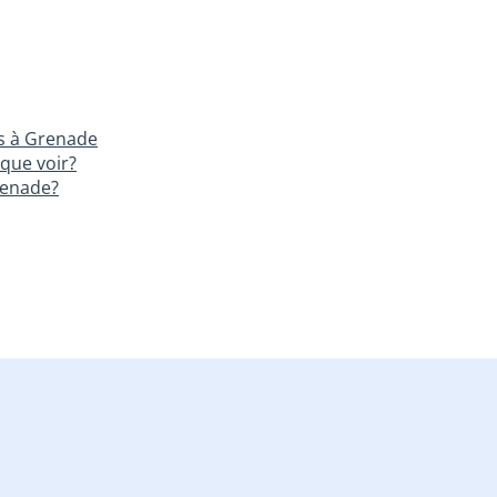
s à Grenade
que voir?
renade?