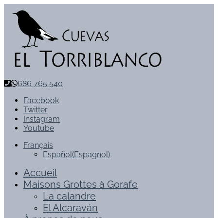
686 765 540
Facebook
Twitter
Instagram
Youtube
Français
Español
(
Espagnol
)
Accueil
Maisons Grottes à Gorafe
La calandre
El Alcaraván