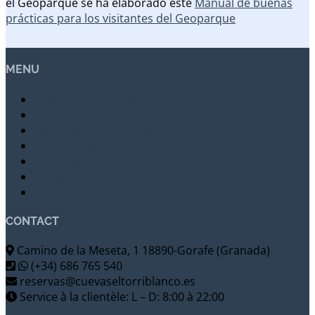
el Geoparque se ha elaborado este
Manual de buenas
prácticas para los visitantes del Geoparque
MENU
Maisons Grottes à Gorafe
Réserve
Arrivée et enregistrement
Règles de la maison
Politique d’annulation
Contact
Reservas
CONTACT
Camino de la Meseta, 1 18890-Gorafe (Granada)
(+34) 686 765 540
reservas@cuevaseltorriblanco.es
Service à la clientèle: L – D: 8:00 à 22:00