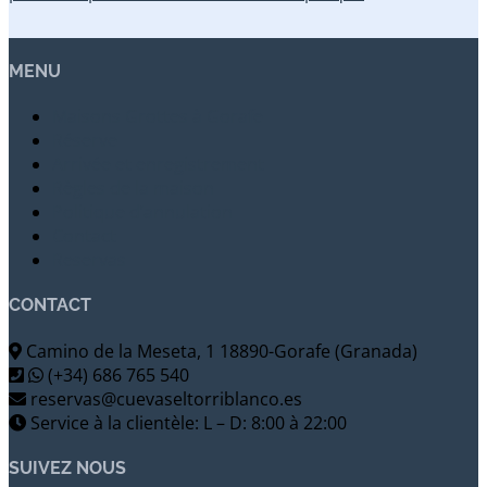
MENU
Maisons Grottes à Gorafe
Réserve
Arrivée et enregistrement
Règles de la maison
Politique d’annulation
Contact
Reservas
CONTACT
Camino de la Meseta, 1 18890-Gorafe (Granada)
(+34) 686 765 540
reservas@cuevaseltorriblanco.es
Service à la clientèle: L – D: 8:00 à 22:00
SUIVEZ NOUS