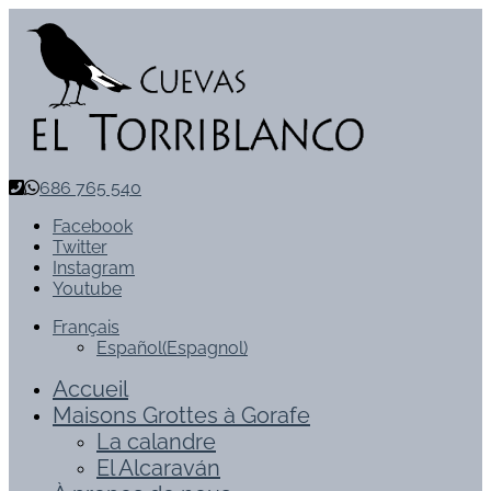
686 765 540
Facebook
Twitter
Instagram
Youtube
Français
Español
(
Espagnol
)
Accueil
Maisons Grottes à Gorafe
La calandre
El Alcaraván