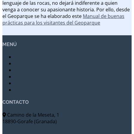
lenguaje de las rocas, no dejará indiferente a quien
venga a conocer su apasionante historia. Por ello, desde
el Geoparque se ha elaborado este
Manual de buenas
prácticas para los visitantes del Geoparque
MENÚ
Casas Cueva en Gorafe
Reservas
Llegada y salida
Normas de la casa
Política de cancelación
Contacto
CONTACTO
Camino de la Meseta, 1
18890-Gorafe (Granada)
(+34) 686 765 540