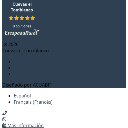
Cuevas el
Torriblanco
0 opiniones
® 2026
Cuevas el Torriblanco
Aviso legal
Política de privacidad
Política de Cookies
Diseñado por
ACUABIT
Español
Français
(
Francés
)
Más información