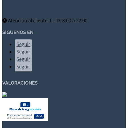
reservas@cuevaseltorriblanco.es
Atención al cliente: L – D: 8:00 a 22:00
SÍGUENOS EN
Seguir
Seguir
Seguir
Seguir
VALORACIONES