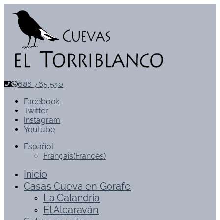
686 765 540
Facebook
Twitter
Instagram
Youtube
Español
Français
(
Francés
)
Inicio
Casas Cueva en Gorafe
La Calandria
El Alcaraván