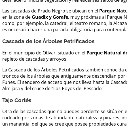
desfiladero, mucha vegetación y refrescantes saltos de ag
Las cascadas de Prado Negro se ubican en el
Parque Natur
en la zona de
Guadix y Gorafe
, muy próximas al Parque 
como, por ejemplo, la catedral, el teatro romano, la Alcaz
es necesario hacer una parada obligatoria para contempla
Cascada de los Árboles Petrificados
En el municipio de Otívar, situado en el
Parque Natural de
repleto de cascadas y arroyos.
La Cascada de los Árboles Petrificados también conocida c
troncos de los árboles que antiguamente descendían por e
Funes. El sendero de acceso que nos lleva hasta la Cascad
Almijara y del cruce de “Los Poyos del Pescado”.
Tajo Cortés
Otra de las cascadas que no puedes perderte se sitúa en 
rodeado por zonas de abundante naturaleza y pinares, id
un manantial del que se cree que posee propiedades curati