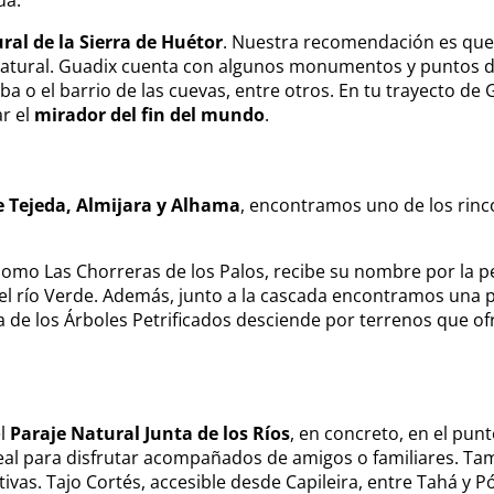
ua.
al de la Sierra de Huétor
. Nuestra recomendación es que s
Natural. Guadix cuenta con algunos monumentos y puntos d
aba o el barrio de las cuevas, entre otros. En tu trayecto d
r el
mirador del fin del mundo
.
 Tejeda, Almijara y Alhama
, encontramos uno de los rinc
omo Las Chorreras de los Palos, recibe su nombre por la pe
l río Verde. Además, junto a la cascada encontramos una p
a de los Árboles Petrificados desciende por terrenos que o
el
Paraje Natural Junta de los Ríos
, en concreto, en el pun
eal para disfrutar acompañados de amigos o familiares. Ta
vas. Tajo Cortés, accesible desde Capileira, entre Tahá y P