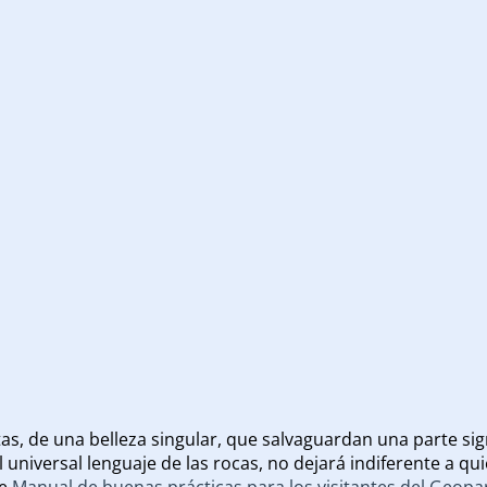
s, de una belleza singular, que salvaguardan una parte sign
 universal lenguaje de las rocas, no dejará indiferente a q
te
Manual de buenas prácticas para los visitantes del Geop