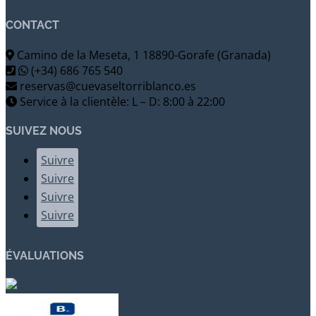
CONTACT
Camino de la Meseta, 1 18890-Gorafe (Granada)
(+34) 686 765 540
reservas@cuevaseltorriblanco.es
Service à la clientèle: L – D: 8:00 à 22:00
SUIVEZ NOUS
Suivre
Suivre
Suivre
Suivre
ÉVALUATIONS