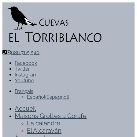
686 765 540
Facebook
Twitter
Instagram
Youtube
Français
Español
(
Espagnol
)
Accueil
Maisons Grottes à Gorafe
La calandre
El Alcaraván