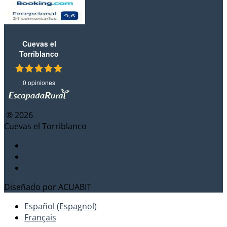
Cuevas el
Torriblanco
0 opiniones
® 2026
Cuevas el Torriblanco
Avis juridique
Politique de confidentialité
Politique de cookies
Diseñado por
ACUABIT
Español
(
Espagnol
)
Français