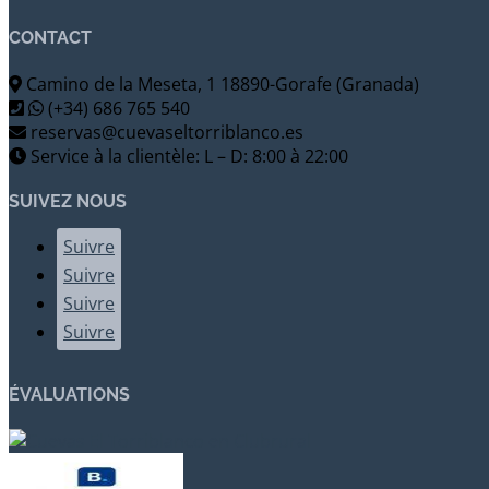
CONTACT
Camino de la Meseta, 1 18890-Gorafe (Granada)
(+34) 686 765 540
reservas@cuevaseltorriblanco.es
Service à la clientèle: L – D: 8:00 à 22:00
SUIVEZ NOUS
Suivre
Suivre
Suivre
Suivre
ÉVALUATIONS