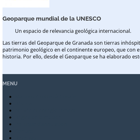
Geoparque mundial de la UNESCO
Un espacio de relevancia geológica internacional.
Las tierras del Geoparque de Granada son tierras inhóspita
patrimonio geológico en el continente europeo, que con el
historia. Por ello, desde el Geoparque se ha elaborado es
MENU
Maisons Grottes à Gorafe
Réserve
Arrivée et enregistrement
Règles de la maison
Politique d’annulation
Contact
Reservas