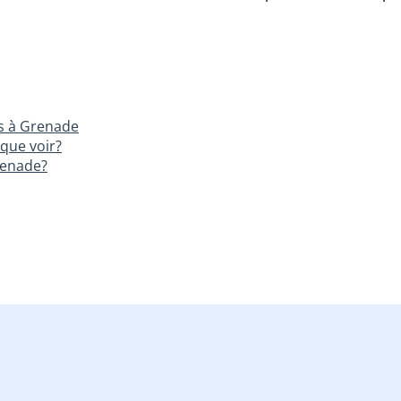
s à Grenade
que voir?
renade?