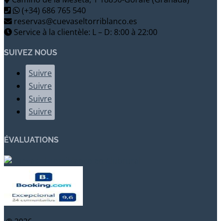
(+34) 686 765 540
reservas@cuevaseltorriblanco.es
Service à la clientèle: L – D: 8:00 à 22:00
SUIVEZ NOUS
Suivre
Suivre
Suivre
Suivre
ÉVALUATIONS