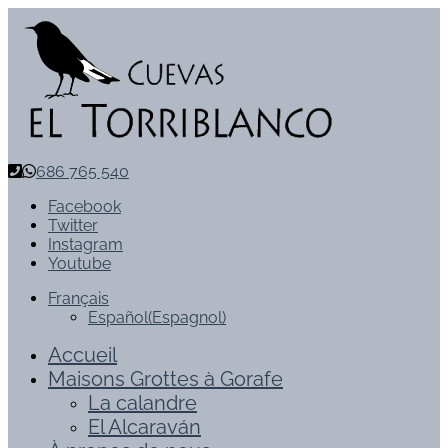
686 765 540
Facebook
Twitter
Instagram
Youtube
Français
Español
(
Espagnol
)
Accueil
Maisons Grottes à Gorafe
La calandre
El Alcaraván