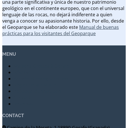
una parte significativa y única de nuestro patrimonio
geológico en el continente europeo, que con el universal
lenguaje de las rocas, no dejará indiferente a quien
venga a conocer su apasionante historia. Por ello, desde
el Geoparque se ha elaborado este
Manual de buenas
prácticas para los visitantes del Geoparque
MENU
Maisons Grottes à Gorafe
Réserve
Arrivée et enregistrement
Règles de la maison
Politique d’annulation
Contact
Reservas
CONTACT
Camino de la Meseta, 1 18890-Gorafe (Granada)