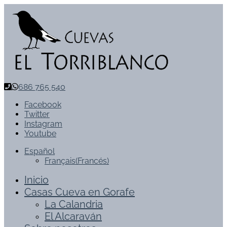
686 765 540
Facebook
Twitter
Instagram
Youtube
Español
Français
(
Francés
)
Inicio
Casas Cueva en Gorafe
La Calandria
El Alcaraván