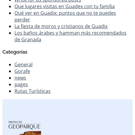
Que lugares visitas en Guadex con tu familia
Qué ver en Guadix: puntos que no te puedes
perder
La fiesta de moros y cristianos de Guadix
Los baños árabes y hamman más recomendados
de Granada
Categorías
General
Gorafe
news
pages
Rutas Turísticas