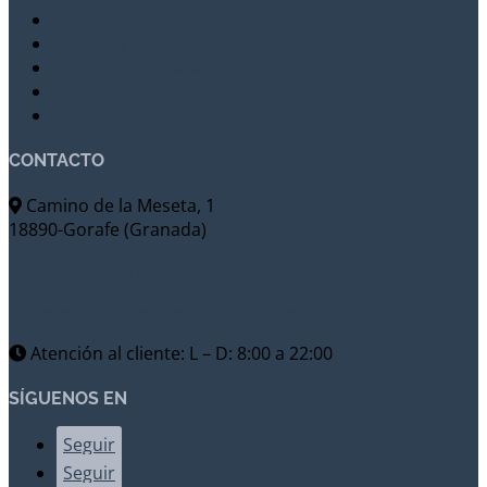
Reservas
Llegada y salida
Normas de la casa
Política de cancelación
Contacto
CONTACTO
Camino de la Meseta, 1
18890-Gorafe (Granada)
(+34) 686 765 540
reservas@cuevaseltorriblanco.es
Atención al cliente: L – D: 8:00 a 22:00
SÍGUENOS EN
Seguir
Seguir